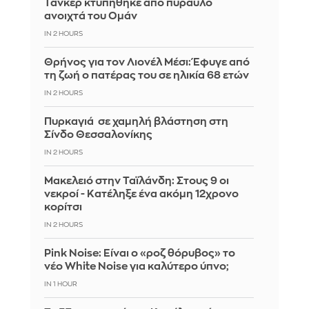
Τάνκερ κτυπήθηκε από πύραυλο
ανοιχτά του Ομάν
IN 2 HOURS
Θρήνος για τον Λιονέλ Μέσι: Έφυγε από
τη ζωή ο πατέρας του σε ηλικία 68 ετών
IN 2 HOURS
Πυρκαγιά σε χαμηλή βλάστηση στη
Σίνδο Θεσσαλονίκης
IN 2 HOURS
Μακελειό στην Ταϊλάνδη: Στους 9 οι
νεκροί - Κατέληξε ένα ακόμη 12χρονο
κορίτσι
IN 2 HOURS
Pink Noise: Είναι ο «ροζ θόρυβος» το
νέο White Noise για καλύτερο ύπνο;
IN 1 HOUR