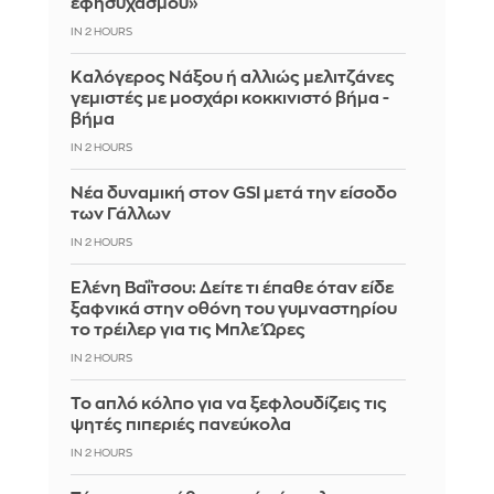
εφησυχασμού»
IN 2 HOURS
Καλόγερος Νάξου ή αλλιώς μελιτζάνες
γεμιστές με μοσχάρι κοκκινιστό βήμα -
βήμα
IN 2 HOURS
Νέα δυναμική στον GSI μετά την είσοδο
των Γάλλων
IN 2 HOURS
Ελένη Βαΐτσου: Δείτε τι έπαθε όταν είδε
ξαφνικά στην οθόνη του γυμναστηρίου
το τρέιλερ για τις Μπλε Ώρες
IN 2 HOURS
Το απλό κόλπο για να ξεφλουδίζεις τις
ψητές πιπεριές πανεύκολα
IN 2 HOURS