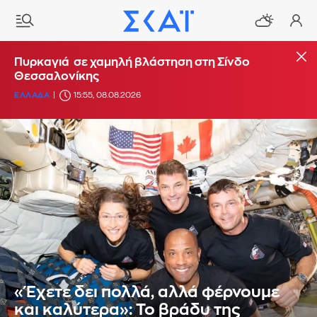
Πυρκαγιά σε χαμηλή βλάστηση στη Σίνδο
Θεσσαλονίκης
ΕΛΛΑΔΑ
15:55, 08.08.2026
«Έχετε δει πολλά, αλλά φέρνουμε
και καλύτερα»: Το βράδυ της