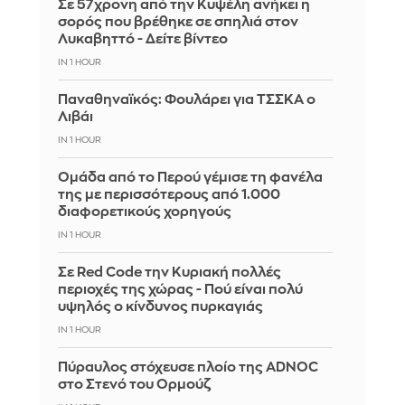
Σε 57χρονη από την Κυψέλη ανήκει η
σορός που βρέθηκε σε σπηλιά στον
Λυκαβηττό - Δείτε βίντεο
IN 1 HOUR
Παναθηναϊκός: Φουλάρει για ΤΣΣΚΑ ο
Λιβάι
IN 1 HOUR
Ομάδα από το Περού γέμισε τη φανέλα
της με περισσότερους από 1.000
διαφορετικούς χορηγούς
IN 1 HOUR
Σε Red Code την Κυριακή πολλές
περιοχές της χώρας - Πού είναι πολύ
υψηλός ο κίνδυνος πυρκαγιάς
IN 1 HOUR
Πύραυλος στόχευσε πλοίο της ADNOC
στο Στενό του Ορμούζ