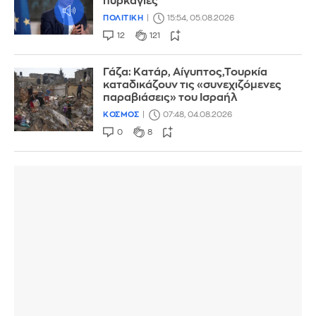
πυρκαγιές
ΠΟΛΙΤΙΚΗ
15:54, 05.08.2026
12
121
Γάζα: Κατάρ, Αίγυπτος,Τουρκία
καταδικάζουν τις «συνεχιζόμενες
παραβιάσεις» του Ισραήλ
ΚΟΣΜΟΣ
07:48, 04.08.2026
0
8