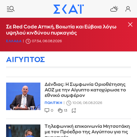
Σε Red Code Αττική, Βοιωτία και Εύβοια λόγω
υψηλού κινδύνου πυρκαγιάς
ΕΛΛΑΔΑ
07:34, 06.08.2026
ΑΙΓΥΠΤΟΣ
Δένδιας: Η Συμφωνία Οριοθέτησης
ΑΟΖ με την Αίγυπτο κατοχύρωσε το
εθνικό συμφέρον
ΠΟΛΙΤΙΚΗ
10:06, 06.08.2026
0
13
Τηλεφωνική επικοινωνία Μητσοτάκη
με τον Πρόεδρο της Αιγύπτου για τις