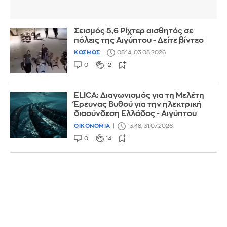
Σεισμός 5,6 Ρίχτερ αισθητός σε
πόλεις της Αιγύπτου - Δείτε βίντεο
ΚΟΣΜΟΣ
08:14, 03.08.2026
0
12
ELICA: Διαγωνισμός για τη Μελέτη
Έρευνας Βυθού για την ηλεκτρική
διασύνδεση Ελλάδας - Αιγύπτου
ΟΙΚΟΝΟΜΙΑ
13:48, 31.07.2026
0
14