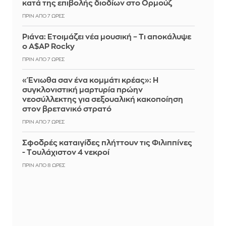
κατά της επιβολής διοδίων στο Ορμούζ
ΠΡΙΝ ΑΠΌ 7 ΏΡΕΣ
Ριάνα: Ετοιμάζει νέα μουσική – Τι αποκάλυψε
ο A$AP Rocky
ΠΡΙΝ ΑΠΌ 7 ΏΡΕΣ
«Ένιωθα σαν ένα κομμάτι κρέας»: Η
συγκλονιστική μαρτυρία πρώην
νεοσύλλεκτης για σεξουαλική κακοποίηση
στον βρετανικό στρατό
ΠΡΙΝ ΑΠΌ 7 ΏΡΕΣ
Σφοδρές καταιγίδες πλήττουν τις Φιλιππίνες
- Tουλάχιστον 4 νεκροί
ΠΡΙΝ ΑΠΌ 8 ΏΡΕΣ