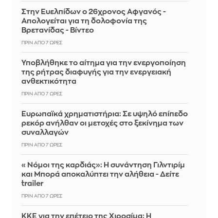
Στην Ευελπίδων ο 26χρονος Αφγανός -
Απολογείται για τη δολοφονία της
Βρετανίδας - Βίντεο
ΠΡΙΝ ΑΠΌ 7 ΏΡΕΣ
Υποβλήθηκε το αίτημα για την ενεργοποίηση
της ρήτρας διαφυγής για την ενεργειακή
ανθεκτικότητα
ΠΡΙΝ ΑΠΌ 7 ΏΡΕΣ
Ευρωπαϊκά χρηματιστήρια: Σε υψηλό επίπεδο
ρεκόρ ανήλθαν οι μετοχές στο ξεκίνημα των
συναλλαγών
ΠΡΙΝ ΑΠΌ 7 ΏΡΕΣ
«Νόμοι της καρδιάς»: Η συνάντηση Γιλντιρίμ
και Μπορά αποκαλύπτει την αλήθεια - Δείτε
trailer
ΠΡΙΝ ΑΠΌ 7 ΏΡΕΣ
ΚΚΕ για την επέτειο της Χιροσίμα: Η