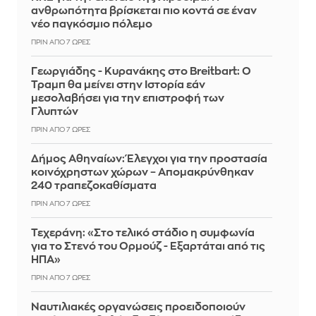
ανθρωπότητα βρίσκεται πιο κοντά σε έναν
νέο παγκόσμιο πόλεμο
ΠΡΙΝ ΑΠΌ 7 ΏΡΕΣ
Γεωργιάδης - Κυρανάκης στο Breitbart: Ο
Τραμπ θα μείνει στην Ιστορία εάν
μεσολαβήσει για την επιστροφή των
Γλυπτών
ΠΡΙΝ ΑΠΌ 7 ΏΡΕΣ
Δήμος Αθηναίων: Έλεγχοι για την προστασία
κοινόχρηστων χώρων – Απομακρύνθηκαν
240 τραπεζοκαθίσματα
ΠΡΙΝ ΑΠΌ 7 ΏΡΕΣ
Τεχεράνη: «Στο τελικό στάδιο η συμφωνία
για το Στενό του Ορμούζ - Εξαρτάται από τις
ΗΠΑ»
ΠΡΙΝ ΑΠΌ 7 ΏΡΕΣ
Ναυτιλιακές οργανώσεις προειδοποιούν