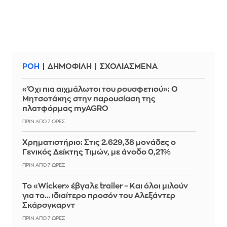
ΡΟΗ
ΔΗΜΟΦΙΛΗ
ΣΧΟΛΙΑΣΜΕΝΑ
«Όχι πια αιχμάλωτοι του ρουσφετιού»: Ο
Μητσοτάκης στην παρουσίαση της
πλατφόρμας myAGRO
ΠΡΙΝ ΑΠΌ 7 ΏΡΕΣ
Χρηματιστήριο: Στις 2.629,38 μονάδες ο
Γενικός Δείκτης Τιμών, με άνοδο 0,21%
ΠΡΙΝ ΑΠΌ 7 ΏΡΕΣ
Το «Wicker» έβγαλε trailer – Και όλοι μιλούν
για το… ιδιαίτερο προσόν του Αλεξάντερ
Σκάρσγκαρντ
ΠΡΙΝ ΑΠΌ 7 ΏΡΕΣ