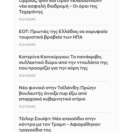
Ορμούζ: Ιράν και Ομάν «κλειδώνουν»
νέα ασφαλή διαδρομή – Οι όροι της
Τεχεράνης
IN 2 HOURS
ΕΟΤ: Πρωτιές της Ελλάδας σε κορυφαία
τουριστικά βραβεία των ΗΠΑ
IN 2 HOURS
Κατερίνα Καινούργιου: Το πανάκριβο,
συλλεκτικό δώρο από την ντουλάπα της
που προορίζει για την κόρη της
IN 2 HOURS
Νέο φονικό στην Ταϊλάνδη: Πρώην
βουλευτής άνοιξε πυρ έξω από
επαρχιακό κυβερνητικό κτίριο
IN 2 HOURS
Τέιλορ Σουίφτ: Νέο επεισόδιο στην
κόντρα με τον Τραμπ – Αφαιρέθηκαν
τραγούδια της