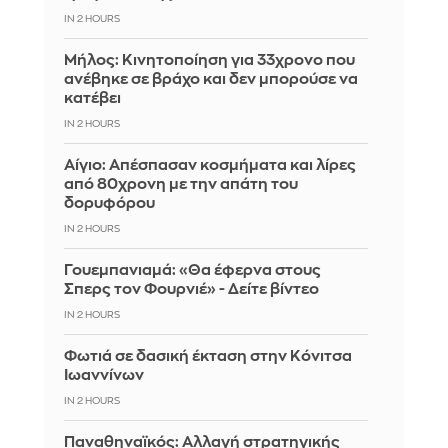
IN 2 HOURS
Μήλος: Κινητοποίηση για 33χρονο που
ανέβηκε σε βράχο και δεν μπορούσε να
κατέβει
IN 2 HOURS
Αίγιο: Απέσπασαν κοσμήματα και λίρες
από 80χρονη με την απάτη του
δορυφόρου
IN 2 HOURS
Γουεμπανιαμά: «Θα έφερνα στους
Σπερς τον Φουρνιέ» - Δείτε βίντεο
IN 2 HOURS
Φωτιά σε δασική έκταση στην Κόνιτσα
Ιωαννίνων
IN 2 HOURS
Παναθηναϊκός: Αλλαγή στρατηγικής