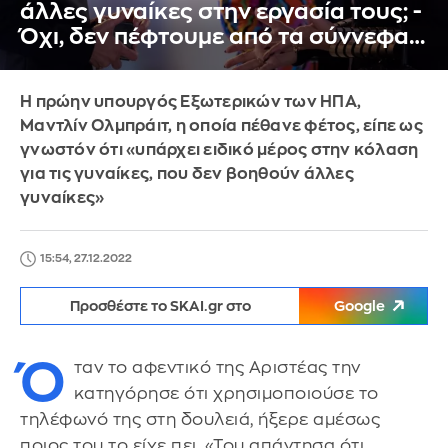
άλλες γυναίκες στην εργασία τους; -
Όχι, δεν πέφτουμε από τα σύννεφα…
Η πρώην υπουργός Εξωτερικών των ΗΠΑ,
Μαντλίν Ολμπράιτ, η οποία πέθανε φέτος, είπε ως
γνωστόν ότι «υπάρχει ειδικό μέρος στην κόλαση
για τις γυναίκες, που δεν βοηθούν άλλες
γυναίκες»
15:54, 27.12.2022
Προσθέστε το SKAI.gr στο
Google
Ό
ταν το αφεντικό της Αριστέας την
κατηγόρησε ότι χρησιμοποιούσε το
τηλέφωνό της στη δουλειά, ήξερε αμέσως
ποιος του το είχε πει. «Του απάντησα ότι