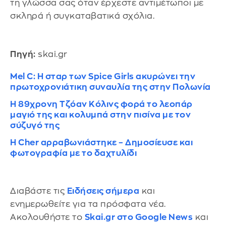
τη γλώσσα σας όταν έρχεστε αντιμέτωποι με
σκληρά ή συγκαταβατικά σχόλια.
Πηγή:
skai.gr
Mel C: Η σταρ των Spice Girls ακυρώνει την
πρωτοχρονιάτικη συναυλία της στην Πολωνία
Η 89χρονη Τζόαν Κόλινς φορά το λεοπάρ
μαγιό της και κολυμπά στην πισίνα με τον
σύζυγό της
Η Cher αρραβωνιάστηκε – Δημοσίευσε και
φωτογραφία με το δαχτυλίδι
Διαβάστε τις
Ειδήσεις σήμερα
και
ενημερωθείτε για τα πρόσφατα νέα.
Ακολουθήστε το
Skai.gr στο Google News
και