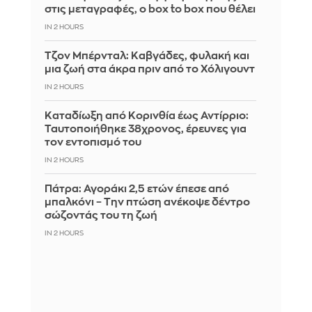
στις μεταγραφές, ο box to box που θέλει
IN 2 HOURS
Τζον Μπέρνταλ: Καβγάδες, φυλακή και
μια ζωή στα άκρα πριν από το Χόλιγουντ
IN 2 HOURS
Καταδίωξη από Κορινθία έως Αντίρριο:
Ταυτοποιήθηκε 38χρονος, έρευνες για
τον εντοπισμό του
IN 2 HOURS
Πάτρα: Αγοράκι 2,5 ετών έπεσε από
μπαλκόνι – Την πτώση ανέκοψε δέντρο
σώζοντάς του τη ζωή
IN 2 HOURS