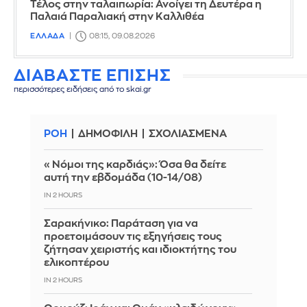
Τέλος στην ταλαιπωρία: Ανοίγει τη Δευτέρα η
Παλαιά Παραλιακή στην Καλλιθέα
ΕΛΛΑΔΑ
08:15, 09.08.2026
ΔΙΑΒΑΣΤΕ ΕΠΙΣΗΣ
περισσότερες ειδήσεις από το skai.gr
ΡΟΗ
ΔΗΜΟΦΙΛΗ
ΣΧΟΛΙΑΣΜΕΝΑ
«Νόμοι της καρδιάς»: Όσα θα δείτε
αυτή την εβδομάδα (10-14/08)
IN 2 HOURS
Σαρακήνικο: Παράταση για να
προετοιμάσουν τις εξηγήσεις τους
ζήτησαν χειριστής και ιδιοκτήτης του
ελικοπτέρου
IN 2 HOURS