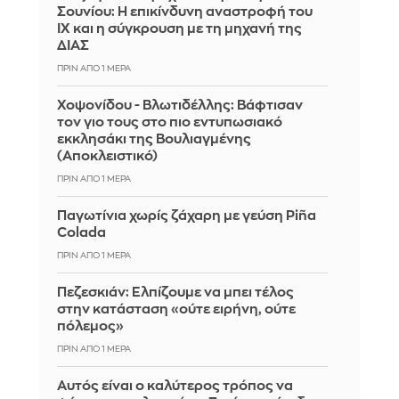
Σουνίου: Η επικίνδυνη αναστροφή του
ΙΧ και η σύγκρουση με τη μηχανή της
ΔΙΑΣ
ΠΡΙΝ ΑΠΌ 1 ΜΈΡΑ
Χοψονίδου - Βλωτιδέλλης: Βάφτισαν
τον γιο τους στο πιο εντυπωσιακό
εκκλησάκι της Βουλιαγμένης
(Αποκλειστικό)
ΠΡΙΝ ΑΠΌ 1 ΜΈΡΑ
Παγωτίνια χωρίς ζάχαρη με γεύση Piña
Colada
ΠΡΙΝ ΑΠΌ 1 ΜΈΡΑ
Πεζεσκιάν: Ελπίζουμε να μπει τέλος
στην κατάσταση «ούτε ειρήνη, ούτε
πόλεμος»
ΠΡΙΝ ΑΠΌ 1 ΜΈΡΑ
Αυτός είναι ο καλύτερος τρόπος να