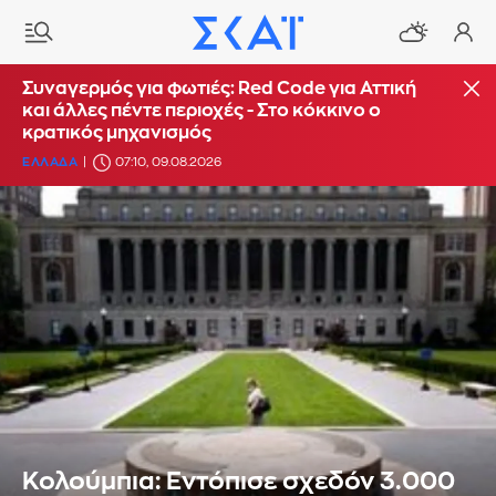
Συναγερμός για φωτιές: Red Code για Αττική
και άλλες πέντε περιοχές - Στο κόκκινο ο
κρατικός μηχανισμός
ΕΛΛΑΔΑ
07:10, 09.08.2026
Κολούμπια: Eντόπισε σχεδόν 3.000