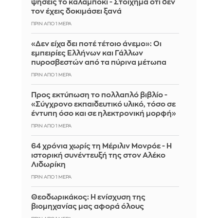
ψήσεις το καλαμπόκι - Στοίχημα ότι δεν
τον έχεις δοκιμάσει ξανά
ΠΡΙΝ ΑΠΌ 1 ΜΈΡΑ
«Δεν είχα δει ποτέ τέτοιο άνεμο»: Οι
εμπειρίες Ελλήνων και Γάλλων
πυροσβεστών από τα πύρινα μέτωπα
ΠΡΙΝ ΑΠΌ 1 ΜΈΡΑ
Προς εκτύπωση το πολλαπλό βιβλίο -
«Σύγχρονο εκπαιδευτικό υλικό, τόσο σε
έντυπη όσο και σε ηλεκτρονική μορφή»
ΠΡΙΝ ΑΠΌ 1 ΜΈΡΑ
64 χρόνια χωρίς τη Μέριλιν Μονρόε - Η
ιστορική συνέντευξή της στον Αλέκο
Λιδωρίκη
ΠΡΙΝ ΑΠΌ 1 ΜΈΡΑ
Θεοδωρικάκος: Η ενίσχυση της
βιομηχανίας μας αφορά όλους