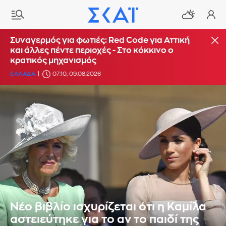
Συναγερμός για φωτιές: Red Code για Αττική
και άλλες πέντε περιοχές - Στο κόκκινο ο
κρατικός μηχανισμός
ΕΛΛΑΔΑ
07:10, 09.08.2026
Νέο βιβλίο ισχυρίζεται ότι η Καμίλα
αστειεύτηκε για το αν το παιδί της