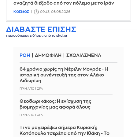
αναζητά διέξοδο από τον πόλεμο με το Ιράν
ΚΟΣΜΟΣ
09:43, 08.08.2026
ΔΙΑΒΑΣΤΕ ΕΠΙΣΗΣ
περισσότερες ειδήσεις από το skai.gr
ΡΟΗ
ΔΗΜΟΦΙΛΗ
ΣΧΟΛΙΑΣΜΕΝΑ
64 χρόνια χωρίς τη Μέριλιν Μονρόε - Η
ιστορική συνέντευξή της στον Αλέκο
Λιδωρίκη
ΠΡΙΝ ΑΠΌ 1 ΏΡΑ
Θεοδωρικάκος: Η ενίσχυση της
βιομηχανίας μας αφορά όλους
ΠΡΙΝ ΑΠΌ 1 ΏΡΑ
Τι να μαγειρέψω σήμερα Κυριακή;
Κοτόπουλο τσερέπα από την Ιθάκη - Το