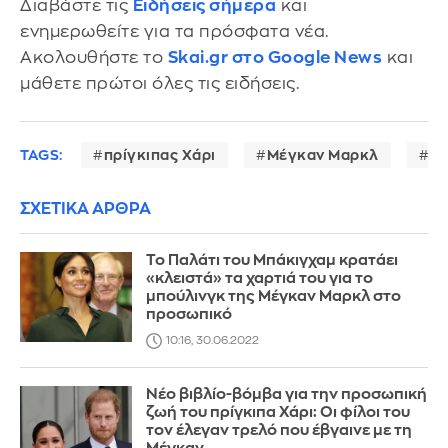
Διαβάστε τις
Ειδήσεις σήμερα
και
ενημερωθείτε για τα πρόσφατα νέα.
Ακολουθήστε το
Skai.gr στο Google News
και
μάθετε πρώτοι όλες τις ειδήσεις.
TAGS:
πρίγκιπας Χάρι
Μέγκαν Μαρκλ
Ro
ΣΧΕΤΙΚΑ ΑΡΘΡΑ
Το Παλάτι του Μπάκιγχαμ κρατάει
«κλειστά» τα χαρτιά του για το
μπούλινγκ της Μέγκαν Μαρκλ στο
προσωπικό
10:16, 30.06.2022
Νέο βιβλίο-βόμβα για την προσωπική
ζωή του πρίγκιπα Χάρι: Οι φίλοι του
τον έλεγαν τρελό που έβγαινε με τη