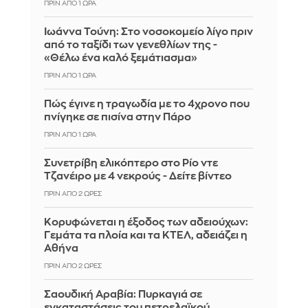
ΠΡΙΝ ΑΠΌ 1 ΏΡΑ
Ιωάννα Τούνη: Στο νοσοκομείο λίγο πριν
από το ταξίδι των γενεθλίων της -
«Θέλω ένα καλό ξεμάτιασμα»
ΠΡΙΝ ΑΠΌ 1 ΏΡΑ
Πώς έγινε η τραγωδία με το 4χρονο που
πνίγηκε σε πισίνα στην Πάρο
ΠΡΙΝ ΑΠΌ 1 ΏΡΑ
Συνετρίβη ελικόπτερο στο Ρίο ντε
Τζανέιρο με 4 νεκρούς - Δείτε βίντεο
ΠΡΙΝ ΑΠΌ 2 ΏΡΕΣ
Κορυφώνεται η έξοδος των αδειούχων:
Γεμάτα τα πλοία και τα ΚΤΕΛ, αδειάζει η
Αθήνα
ΠΡΙΝ ΑΠΌ 2 ΏΡΕΣ
Σαουδική Αραβία: Πυρκαγιά σε
εγκαταστάσεις του πετρελαϊκού