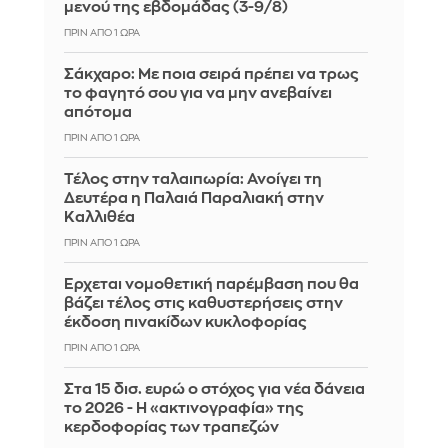
μενού της εβδομάδας (3-9/8)
ΠΡΙΝ ΑΠΌ 1 ΏΡΑ
Σάκχαρο: Με ποια σειρά πρέπει να τρως
το φαγητό σου για να μην ανεβαίνει
απότομα
ΠΡΙΝ ΑΠΌ 1 ΏΡΑ
Τέλος στην ταλαιπωρία: Ανοίγει τη
Δευτέρα η Παλαιά Παραλιακή στην
Καλλιθέα
ΠΡΙΝ ΑΠΌ 1 ΏΡΑ
Έρχεται νομοθετική παρέμβαση που θα
βάζει τέλος στις καθυστερήσεις στην
έκδοση πινακίδων κυκλοφορίας
ΠΡΙΝ ΑΠΌ 1 ΏΡΑ
Στα 15 δισ. ευρώ ο στόχος για νέα δάνεια
το 2026 - Η «ακτινογραφία» της
κερδοφορίας των τραπεζών