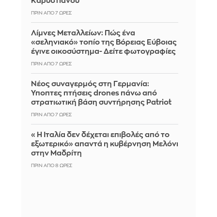
Καρυστιανού
ΠΡΙΝ ΑΠΌ 7 ΏΡΕΣ
Λίμνες Μεταλλείων: Πώς ένα
«σεληνιακό» τοπίο της Βόρειας Εύβοιας
έγινε οικοσύστημα- Δείτε φωτογραφίες
ΠΡΙΝ ΑΠΌ 7 ΏΡΕΣ
Νέος συναγερμός στη Γερμανία:
Ύποπτες πτήσεις drones πάνω από
στρατιωτική βάση συντήρησης Patriot
ΠΡΙΝ ΑΠΌ 7 ΏΡΕΣ
«Η Ιταλία δεν δέχεται επιβολές από το
εξωτερικό» απαντά η κυβέρνηση Μελόνι
στην Μαδρίτη
ΠΡΙΝ ΑΠΌ 8 ΏΡΕΣ