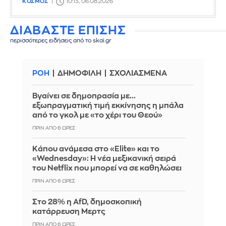
ΚΟΣΜΟΣ
10:13, 06.08.2026
ΔΙΑΒΑΣΤΕ ΕΠΙΣΗΣ
περισσότερες ειδήσεις από το skai.gr
ΡΟΗ
ΔΗΜΟΦΙΛΗ
ΣΧΟΛΙΑΣΜΕΝΑ
Βγαίνει σε δημοπρασία με...
εξωπραγματική τιμή εκκίνησης η μπάλα
από το γκολ με «το χέρι του Θεού»
ΠΡΙΝ ΑΠΌ 6 ΏΡΕΣ
Κάπου ανάμεσα στο «Elite» και το
«Wednesday»: Η νέα μεξικανική σειρά
του Netflix που μπορεί να σε καθηλώσει
ΠΡΙΝ ΑΠΌ 6 ΏΡΕΣ
Στο 28% η AfD, δημοσκοπική
κατάρρευση Μερτς
ΠΡΙΝ ΑΠΌ 6 ΏΡΕΣ