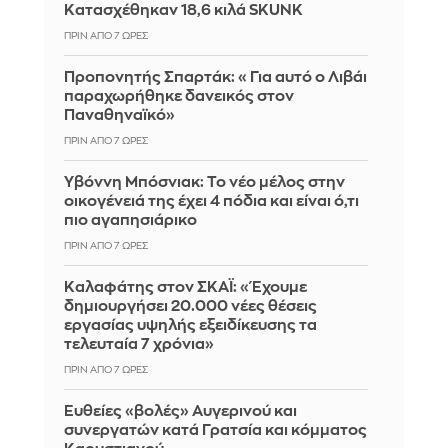
Κατασχέθηκαν 18,6 κιλά SKUNK
ΠΡΙΝ ΑΠΌ 7 ΏΡΕΣ
Προπονητής Σπαρτάκ: «Για αυτό ο Λιβάι
παραχωρήθηκε δανεικός στον
Παναθηναϊκό»
ΠΡΙΝ ΑΠΌ 7 ΏΡΕΣ
Υβόννη Μπόσνιακ: Το νέο μέλος στην
οικογένειά της έχει 4 πόδια και είναι ό,τι
πιο αγαπησιάρικο
ΠΡΙΝ ΑΠΌ 7 ΏΡΕΣ
Καλαφάτης στον ΣΚΑΪ: «Έχουμε
δημιουργήσει 20.000 νέες θέσεις
εργασίας υψηλής εξειδίκευσης τα
τελευταία 7 χρόνια»
ΠΡΙΝ ΑΠΌ 7 ΏΡΕΣ
Ευθείες «βολές» Αυγερινού και
συνεργατών κατά Γρατσία και κόμματος