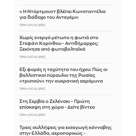
«Η Ντόρτμουντ βλέπει Κωνσταντέλια
για διάδοχο του Αντεγέμι»
ΠΡΙΝ ΑΠΌ 6 ΏΡΕΣ
Χωρίς ενεργό μέτωπο η φωτιά στο
Στεφάνι Κορίνθου - Αντιδήμαρχος:
Ξεκίνησε από φωτοβολταϊκά
ΠΡΙΝ ΑΠΌ 6 ΏΡΕΣ
Έξι φορές η ταχύτητα του ήχου: Πώς οι
βαλλιστικοί πύραυλοι της Ρωσίας
«τρυπούν» την ουκρανική αεράμυνα
ΠΡΙΝ ΑΠΌ 6 ΏΡΕΣ
Στη Σερβία ο Ζελένσκι – Πρώτη
επίσκεψη στη χώρα - Δείτε βίντεο
ΠΡΙΝ ΑΠΌ 6 ΏΡΕΣ
Τρεις συλλήψεις για εισαγωγή κάνναβης
στην Ελλάδα, αεροπορικώς -