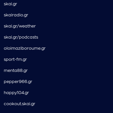
skai.gr
skairadio.gr
skai.gr/weather
skai.gr/podcasts
oloimaziboroume.gr
sport-fm.gr
menta88.gr
pepper966.gr
happy104.gr
cookout.skai.gr