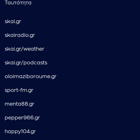
Ταυτότητα
skai.gr
skairadio.gr
skai.gr/weather
skai.gr/podcasts
oloimaziboroume.gr
sport-fm.gr
menta88.gr
pepper966.gr
happy104.gr