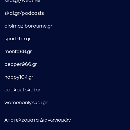
skai.gr/weather
skai.gr/podcasts
oloimaziboroume.gr
sport-fm.gr
menta88.gr
pepper966.gr
happy104.gr
cookout.skai.gr
womenonly.skai.gr
Αποτελέσματα Διαγωνισμών