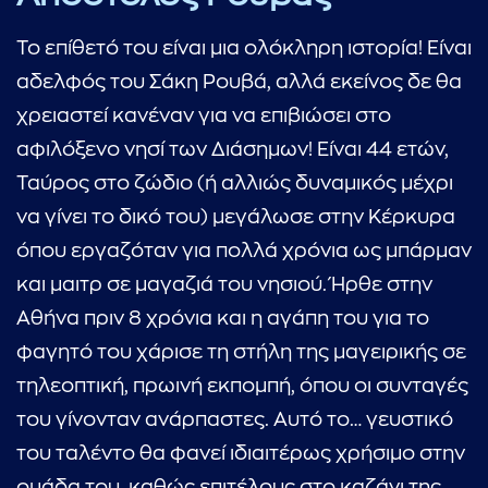
Το επίθετό του είναι μια ολόκληρη ιστορία! Είναι
αδελφός του Σάκη Ρουβά, αλλά εκείνος δε θα
χρειαστεί κανέναν για να επιβιώσει στο
αφιλόξενο νησί των Διάσημων! Είναι 44 ετών,
Ταύρος στο ζώδιο (ή αλλιώς δυναμικός μέχρι
να γίνει το δικό του) μεγάλωσε στην Κέρκυρα
όπου εργαζόταν για πολλά χρόνια ως μπάρμαν
και μαιτρ σε μαγαζιά του νησιού. Ήρθε στην
Αθήνα πριν 8 χρόνια και η αγάπη του για το
φαγητό του χάρισε τη στήλη της μαγειρικής σε
τηλεοπτική, πρωινή εκπομπή, όπου οι συνταγές
του γίνονταν ανάρπαστες. Αυτό το… γευστικό
του ταλέντο θα φανεί ιδιαιτέρως χρήσιμο στην
...πληκτρολογήστε κείμενο προς αναζήτηση
ομάδα του, καθώς επιτέλους στο καζάνι της