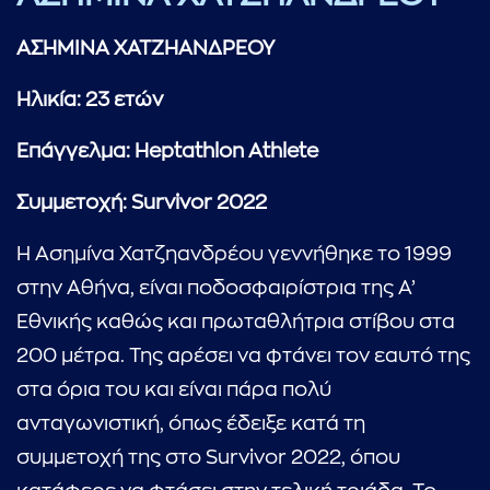
ΑΣΗΜΙΝΑ ΧΑΤΖΗΑΝΔΡΕΟΥ
Ηλικία: 23 ετών
Επάγγελμα:
Heptathlon
Α
thlete
Συμμετοχή:
Survivor
2022
Η Ασημίνα Χατζηανδρέου γεννήθηκε το 1999
στην Αθήνα, είναι ποδοσφαιρίστρια της Α’
Εθνικής καθώς και πρωταθλήτρια στίβου στα
200 μέτρα. Της αρέσει να φτάνει τον εαυτό της
...πληκτρολογήστε κείμενο προς αναζήτηση
στα όρια του και είναι πάρα πολύ
ανταγωνιστική, όπως έδειξε κατά τη
συμμετοχή της στο Survivor 2022, όπου