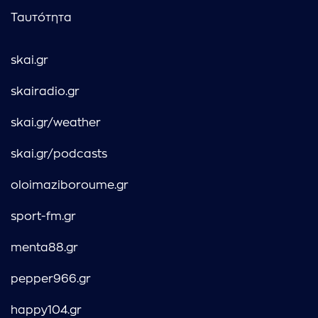
Ταυτότητα
skai.gr
skairadio.gr
skai.gr/weather
skai.gr/podcasts
oloimaziboroume.gr
sport-fm.gr
menta88.gr
pepper966.gr
happy104.gr