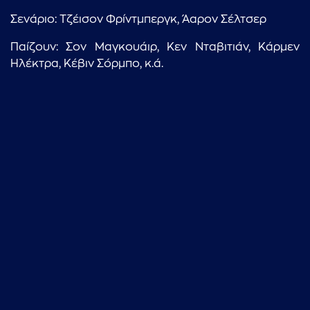
Σενάριο: Τζέισον Φρίντμπεργκ, Άαρον Σέλτσερ
...πληκτρολογήστε κείμενο προς αναζήτηση
Παίζουν: Σον Μαγκουάιρ, Κεν Νταβιτιάν, Κάρμεν
Ηλέκτρα, Κέβιν Σόρμπο, κ.ά.