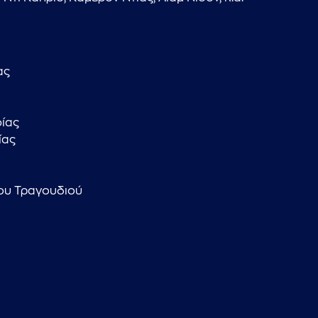
ας
ίας
ίας
ου Τραγουδιού