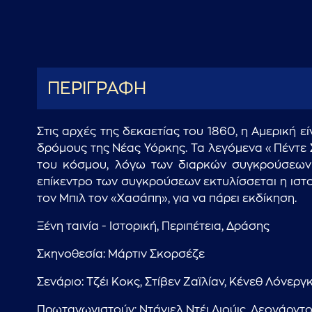
ΠΕΡΙΓΡΑΦΗ
Στις αρχές της δεκαετίας του 1860, η Αμερική 
δρόμους της Νέας Υόρκης. Τα λεγόμενα «Πέντε Σ
του κόσμου, λόγω των διαρκών συγκρούσεων α
επίκεντρο των συγκρούσεων εκτυλίσσεται η ιστ
τον Μπιλ τον «Χασάπη», για να πάρει εκδίκηση.
Ξένη ταινία - Ιστορική, Περιπέτεια, Δράσης
Σκηνοθεσία: Μάρτιν Σκορσέζε
Σενάριο: Τζέι Κοκς, Στίβεν Ζαϊλίαν, Κένεθ Λόνεργ
Πρωταγωνιστούν: Ντάνιελ Ντέι Λιούις, Λεονάρντο Ν