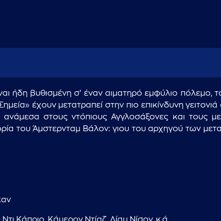
είναι ήδη βυθισμένη σ’ έναν αιματηρό εμφύλιο πόλεμο,
ημεία» έχουν μετατραπεί στην πιο επικίνδυνη γειτονιά
νάμεσα στους ντόπιους Αγγλοσάξονες και τους μετα
ορία του Άμστερνταμ Βάλον: γιου του αρχηγού των μετα
καν
τι Κάπριο, Κάμερον Ντίαζ, Λίαμ Νίσον, κ.ά.