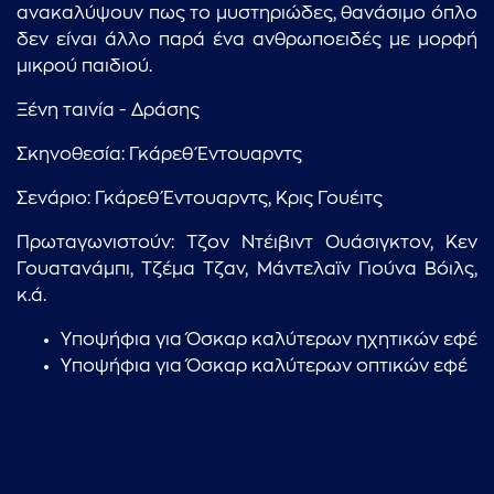
ανακαλύψουν πως το μυστηριώδες, θανάσιμο όπλο
δεν είναι άλλο παρά ένα ανθρωποειδές με μορφή
μικρού παιδιού.
Ξένη ταινία - Δράσης
Σκηνοθεσία: Γκάρεθ Έντουαρντς
...πληκτρολογήστε κείμενο προς αναζήτηση
Σενάριο: Γκάρεθ Έντουαρντς, Κρις Γουέιτς
Πρωταγωνιστούν: Τζον Ντέιβιντ Ουάσιγκτον, Κεν
Γουατανάμπι, Τζέμα Τζαν, Μάντελαϊν Γιούνα Βόιλς,
κ.ά.
Υποψήφια για Όσκαρ καλύτερων ηχητικών εφέ
Υποψήφια για Όσκαρ καλύτερων οπτικών εφέ