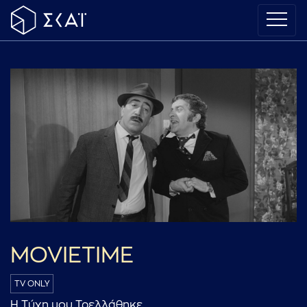
MOVIETIME
TV ONLY
Η Τύχη μου Τρελλάθηκε