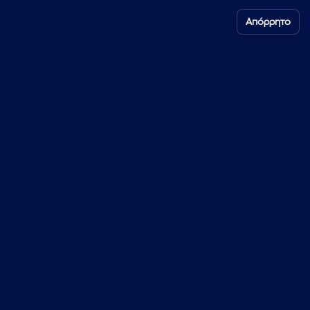
Απόρρητο
Αποτελέσματα Διαγωνισμών
Όροι Διαγωνισμών
Όροι Χρήσης
Προστασία Προσωπικών
Δεδομένων