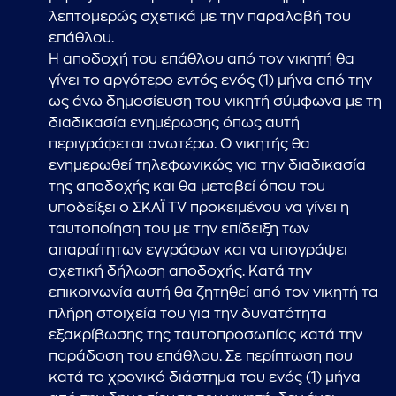
λεπτομερώς σχετικά με την παραλαβή του
επάθλου.
Η αποδοχή του επάθλου από τον νικητή θα
γίνει το αργότερο εντός ενός (1) μήνα από την
ως άνω δημοσίευση του νικητή σύμφωνα με τη
διαδικασία ενημέρωσης όπως αυτή
περιγράφεται ανωτέρω. Ο νικητής θα
ενημερωθεί τηλεφωνικώς για την διαδικασία
της αποδοχής και θα μεταβεί όπου του
υποδείξει ο ΣΚΑΪ TV προκειμένου να γίνει η
ταυτοποίηση του με την επίδειξη των
απαραίτητων εγγράφων και να υπογράψει
σχετική δήλωση αποδοχής. Κατά την
επικοινωνία αυτή θα ζητηθεί από τον νικητή τα
πλήρη στοιχεία του για την δυνατότητα
εξακρίβωσης της ταυτοπροσωπίας κατά την
παράδοση του επάθλου. Σε περίπτωση που
...πληκτρολογήστε κείμενο προς αναζήτηση
κατά το χρονικό διάστημα του ενός (1) μήνα