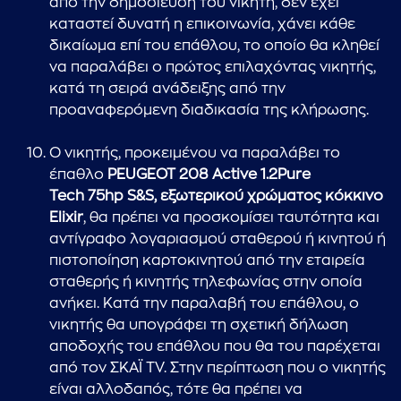
από την δημοσίευση του νικητή, δεν έχει
καταστεί δυνατή η επικοινωνία, χάνει κάθε
δικαίωμα επί του επάθλου, το οποίο θα κληθεί
να παραλάβει ο πρώτος επιλαχόντας νικητής,
κατά τη σειρά ανάδειξης από την
προαναφερόμενη διαδικασία της κλήρωσης.
Ο νικητής, προκειμένου να παραλάβει το
έπαθλο
PEUGEOT
208
Active
1.2
Pure
Tech
75
hp S
&
S
, εξωτερικού χρώματος κόκκινο
Elixir
, θα πρέπει να προσκομίσει ταυτότητα και
αντίγραφο λογαριασμού σταθερού ή κινητού ή
πιστοποίηση καρτοκινητού από την εταιρεία
σταθερής ή κινητής τηλεφωνίας στην οποία
ανήκει. Κατά την παραλαβή του επάθλου, ο
νικητής θα υπογράφει τη σχετική δήλωση
αποδοχής του επάθλου που θα του παρέχεται
από τον ΣΚΑΪ TV. Στην περίπτωση που ο νικητής
είναι αλλοδαπός, τότε θα πρέπει να