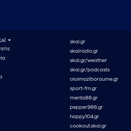
ΚΑΪ
skai.gr
είτε
skairadio.gr
νία
skai.gr/weather
skai.gr/podcasts
α
oloimaziboroume.gr
sport-fm.gr
menta88.gr
pepper966.gr
happy104.gr
cookout.skai.gr