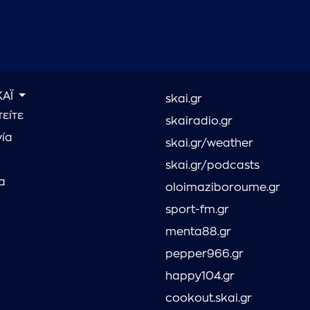
ΚΑΪ
skai.gr
είτε
skairadio.gr
νία
skai.gr/weather
skai.gr/podcasts
α
oloimaziboroume.gr
sport-fm.gr
menta88.gr
pepper966.gr
happy104.gr
cookout.skai.gr