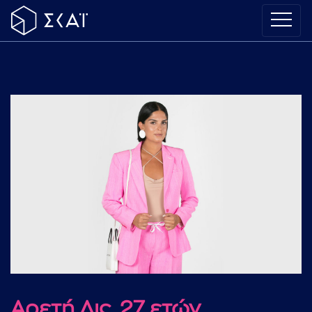
Αρετή Λις, 27 ετών,