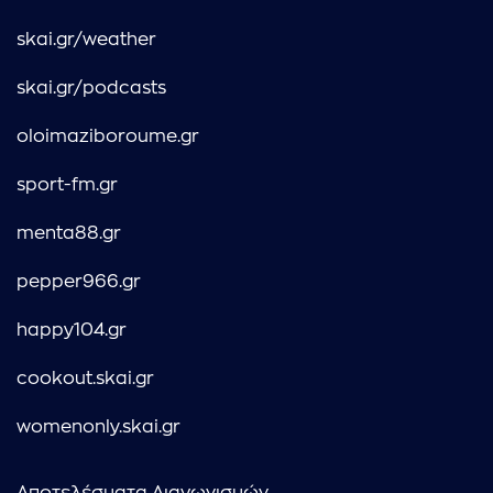
skai.gr/weather
skai.gr/podcasts
oloimaziboroume.gr
sport-fm.gr
menta88.gr
pepper966.gr
happy104.gr
cookout.skai.gr
womenonly.skai.gr