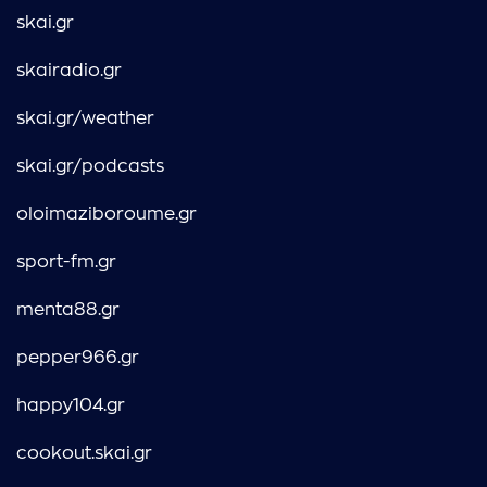
skai.gr
skairadio.gr
skai.gr/weather
skai.gr/podcasts
oloimaziboroume.gr
sport-fm.gr
menta88.gr
pepper966.gr
happy104.gr
cookout.skai.gr