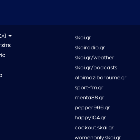
ΚΑΪ
skai.gr
είτε
skairadio.gr
νία
skai.gr/weather
skai.gr/podcasts
α
oloimaziboroume.gr
sport-fm.gr
menta88.gr
pepper966.gr
happy104.gr
cookout.skai.gr
womenonly.skai.gr