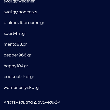
skai.gr/weather
skai.gr/podcasts
oloimaziboroume.gr
sport-fm.gr
menta88.gr
pepper966.gr
happy104.gr
cookout.skai.gr
womenonly.skai.gr
Αποτελέσματα Διαγωνισμών