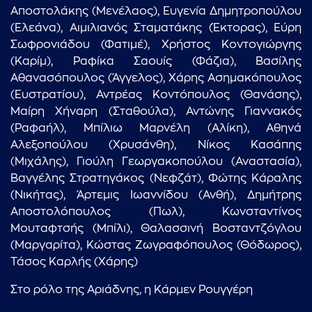
Αποστολάκης (Μενέλαος), Ευγενία Δημητροπούλου
(Ελεάνα), Αιμιλιανός Σταματάκης (Έκτορας), Εύρη
Σωφρονιάδου (Φατιμέ), Χρήστος Κοντογιώργης
(Καρίμ), Ραφίκα Σαουίς (Φάζια), Βασίλης
Αθανασόπουλος (Άγγελος), Χάρης Ασημακόπουλος
(Ευστρατίου), Αντρέας Κοντόπουλος (Θανάσης),
Μαίρη Χήναρη (Σταθούλα), Αντώνης Γιαννακός
(Ραφαήλ), Μπίλιω Μαρνέλη (Αλίκη), Αθηνά
Αλεξοπούλου (Χρυσάνθη), Νίκος Κασάπης
(Μιχάλης), Γιούλη Γεωργακοπούλου (Αναστασία),
Βαγγέλης Στρατηγάκος (Νεφζάτ), Φώτης Κάραλης
(Νικήτας), Άρτεμις Ιωαννίδου (Ανθή), Δημήτρης
Αποστολόπουλος (Πωλ), Κωνσταντίνος
Μουταφτσής (Μπίλι), Θαλασσινή Βοσταντζόγλου
(Μαργαρίτα), Κώστας Ζωγραφόπουλος (Θόδωρος),
Τάσος Καρλής (Χάρης)
Στο ρόλο της Αριάδνης, η Κάρμεν Ρουγγέρη