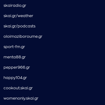
skairadio.gr
skai.gr/weather
skai.gr/podcasts
oloimaziboroume.gr
sport-fm.gr
menta88.gr
pepper966.gr
happy104.gr
cookout.skai.gr
womenonly.skai.gr