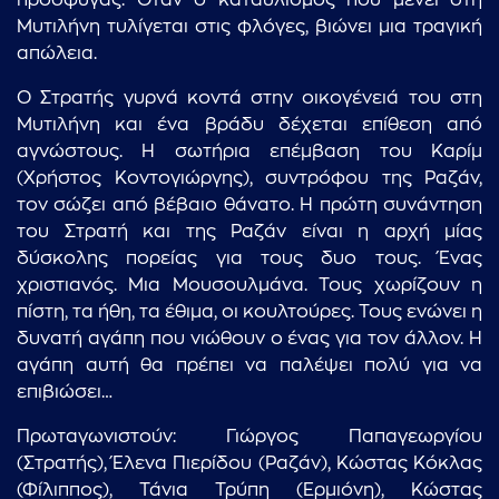
πρόσφυγας. Όταν ο καταυλισμός που μένει στη
Μυτιλήνη τυλίγεται στις φλόγες, βιώνει μια τραγική
απώλεια.
Ο Στρατής γυρνά κοντά στην οικογένειά του στη
Μυτιλήνη και ένα βράδυ δέχεται επίθεση από
αγνώστους. Η σωτήρια επέμβαση του Καρίμ
(Χρήστος Κοντογιώργης), συντρόφου της Ραζάν,
τον σώζει από βέβαιο θάνατο. Η πρώτη συνάντηση
του Στρατή και της Ραζάν είναι η αρχή μίας
δύσκολης πορείας για τους δυο τους. Ένας
χριστιανός. Μια Μουσουλμάνα. Τους χωρίζουν η
πίστη, τα ήθη, τα έθιμα, οι κουλτούρες. Τους ενώνει η
δυνατή αγάπη που νιώθουν ο ένας για τον άλλον. Η
αγάπη αυτή θα πρέπει να παλέψει πολύ για να
επιβιώσει…
Πρωταγωνιστούν: Γιώργος Παπαγεωργίου
(Στρατής), Έλενα Πιερίδου (Ραζάν), Κώστας Κόκλας
(Φίλιππος), Τάνια Τρύπη (Ερμιόνη), Κώστας