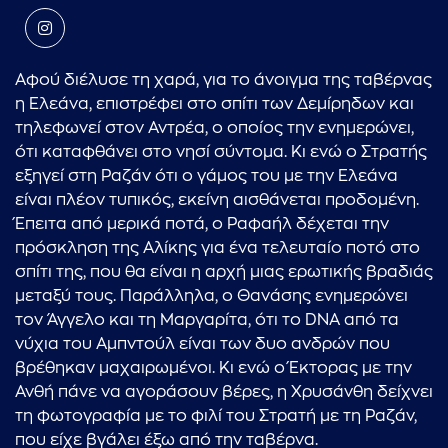
Αφού διέλυσε τη χαρά, για το άνοιγμα της ταβέρνας
η Ελεάνα, επιστρέφει στο σπίτι των Δεμίρηδων και
τηλεφωνεί στον Αντρέα, ο οποίος την ενημερώνει,
ότι καταφθάνει στο νησί σύντομα. Κι ενώ ο Στρατής
εξηγεί στη Ραζάν ότι ο γάμος του με την Ελεάνα
είναι πλέον τυπικός, εκείνη αισθάνεται προδομένη.
Έπειτα από μερικά ποτά, ο Ραφαήλ δέχεται την
πρόσκληση της Αλίκης για ένα τελευταίο ποτό στο
σπίτι της, που θα είναι η αρχή μιας ερωτικής βραδιάς
μεταξύ τους. Παράλληλα, ο Θανάσης ενημερώνει
τον Άγγελο και τη Μαργαρίτα, ότι το DNA από τα
νύχια του Αμπντούλ είναι των δυο ανδρών που
βρέθηκαν μαχαιρωμένοι. Κι ενώ ο Έκτορας με την
Ανθή πάνε να αγοράσουν βέρες, η Χρυσάνθη δείχνει
τη φωτογραφία με το φιλί του Στρατή με τη Ραζάν,
που είχε βγάλει έξω από την ταβέρνα.