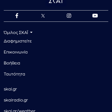
Όμιλος ΣΚΑΪ
Διαφημιστείτε
Επικοινωνία
Βοήθεια
Ταυτότητα
skai.gr
skairadio.gr
skai.gr/weather