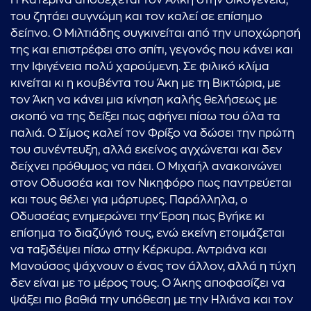
Η Κατερίνα αποδέχεται τον Άλκη στην οικογένεια,
του ζητάει συγνώμη και τον καλεί σε επίσημο
δείπνο. Ο Μιλτιάδης συγκινείται από την υποχώρησή
της και επιστρέφει στο σπίτι, γεγονός που κάνει και
την Ιφιγένεια πολύ χαρούμενη. Σε φιλικό κλίμα
κινείται κι η κουβέντα του Άκη με τη Βικτώρια, με
τον Άκη να κάνει μια κίνηση καλής θελήσεως με
σκοπό να της δείξει πως αφήνει πίσω του όλα τα
παλιά. Ο Σίμος καλεί τον Φρίξο να δώσει την πρώτη
του συνέντευξη, αλλά εκείνος αγχώνεται και δεν
δείχνει πρόθυμος να πάει. Ο Μιχαήλ ανακοινώνει
στον Οδυσσέα και τον Νικηφόρο πως παντρεύεται
και τους θέλει για μάρτυρες. Παράλληλα, ο
Οδυσσέας ενημερώνει την Έρση πως βγήκε κι
επίσημα το διαζύγιό τους, ενώ εκείνη ετοιμάζεται
να ταξιδέψει πίσω στην Κέρκυρα. Αντριάνα και
Μανούσος ψάχνουν ο ένας τον άλλον, αλλά η τύχη
δεν είναι με το μέρος τους. Ο Άκης αποφασίζει να
ψάξει πιο βαθιά την υπόθεση με την Ηλιάνα και τον