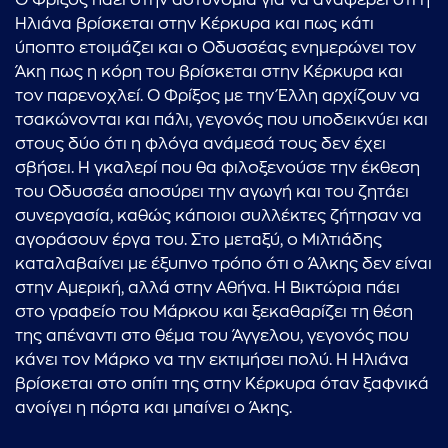
Ο Φρίξος πάει στην αστυνομία για να αναφέρει ότι η
Ηλιάνα βρίσκεται στην Κέρκυρα και πως κάτι
ύποπτο ετοιμάζει και ο Οδυσσέας ενημερώνει τον
Άκη πως η κόρη του βρίσκεται στην Κέρκυρα και
τον παρενοχλεί. Ο Φρίξος με την Έλλη αρχίζουν να
τσακώνονται και πάλι, γεγονός που υποδεικνύει και
στους δύο ότι η φλόγα ανάμεσά τους δεν έχει
σβήσει. Η γκαλερί που θα φιλοξενούσε την έκθεση
του Οδυσσέα αποσύρει την αγωγή και του ζητάει
συνεργασία, καθώς κάποιοι συλλέκτες ζήτησαν να
αγοράσουν έργα του. Στο μεταξύ, ο Μιλτιάδης
καταλαβαίνει με έξυπνο τρόπο ότι ο Άλκης δεν είναι
στην Αμερική, αλλά στην Αθήνα. Η Βικτώρια πάει
στο γραφείο του Μάρκου και ξεκαθαρίζει τη θέση
της απέναντι στο θέμα του Άγγελου, γεγονός που
κάνει τον Μάρκο να την εκτιμήσει πολύ. Η Ηλιάνα
βρίσκεται στο σπίτι της στην Κέρκυρα όταν ξαφνικά
ανοίγει η πόρτα και μπαίνει ο Άκης.