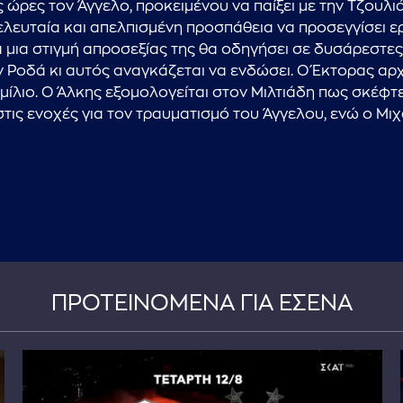
ς ώρες τον Άγγελο, προκειμένου να παίξει με την Τζουλι
ελευταία και απελπισμένη προσπάθεια να προσεγγίσει ερω
 μια στιγμή απροσεξίας της θα οδηγήσει σε δυσάρεστες κ
 Ροδά κι αυτός αναγκάζεται να ενδώσει. Ο Έκτορας αρχί
μίλιο. Ο Άλκης εξομολογείται στον Μιλτιάδη πως σκέφτε
στις ενοχές για τον τραυματισμό του Άγγελου, ενώ ο Μιχ
ΠΡΟΤΕΙΝΟΜΕΝΑ ΓΙΑ ΕΣΕΝΑ