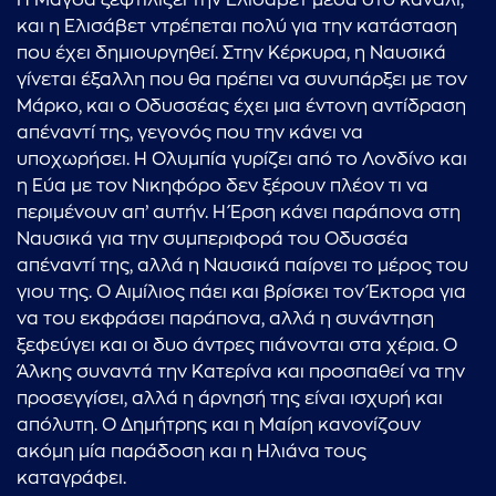
Η Μάγδα ξεφτιλίζει την Ελισάβετ μέσα στο κανάλι,
και η Ελισάβετ ντρέπεται πολύ για την κατάσταση
που έχει δημιουργηθεί. Στην Κέρκυρα, η Ναυσικά
γίνεται έξαλλη που θα πρέπει να συνυπάρξει με τον
Μάρκο, και ο Οδυσσέας έχει μια έντονη αντίδραση
απέναντί της, γεγονός που την κάνει να
υποχωρήσει. Η Ολυμπία γυρίζει από το Λονδίνο και
η Εύα με τον Νικηφόρο δεν ξέρουν πλέον τι να
περιμένουν απ’ αυτήν. Η Έρση κάνει παράπονα στη
Ναυσικά για την συμπεριφορά του Οδυσσέα
απέναντί της, αλλά η Ναυσικά παίρνει το μέρος του
γιου της. Ο Αιμίλιος πάει και βρίσκει τον Έκτορα για
να του εκφράσει παράπονα, αλλά η συνάντηση
ξεφεύγει και οι δυο άντρες πιάνονται στα χέρια. Ο
Άλκης συναντά την Κατερίνα και προσπαθεί να την
προσεγγίσει, αλλά η άρνησή της είναι ισχυρή και
απόλυτη. Ο Δημήτρης και η Μαίρη κανονίζουν
ακόμη μία παράδοση και η Ηλιάνα τους
καταγράφει.