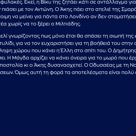
φυλακές. Εκεί, η Βίκυ της ζητάει κάτι σε αντάλλαγμα για
 πιάσει με τον Αντώνη. Ο Άκης πάει στο ατελιέ της Σμαρ
έτοιμη να μείνει για πάντα στο Λονδίνο αν δεν σταματήσει
έα χωρίς να το ξέρει ο Μιλτιάδης.
 κελί γνωρίζοντας πως μόνο έτσι θα σπάσει τη σιωπή τη
λίδι, για να τον ευχαριστήσει για τη βοήθειά του στην
άληψη χώρου που κάνει η Έλλη στο σπίτι του. Ο Δημήτρ
ει. Η Μάγδα αρχίζει να κάνει όνειρα για το μωρό που έρ
οστολία κι ο Άκης δυσανασχετεί. Ο Οδυσσέας με τη Να
σεων. Όμως αυτή τη φορά τα αποτελέσματα είναι πολύ α