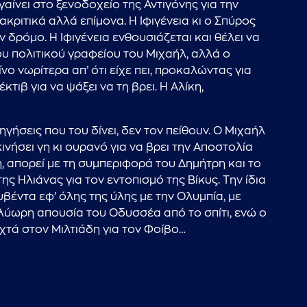
αίνει στο ξενοδοχείο της Αντιγόνης για την
ακριτικά αλλά επίμονα. Η Ιφιγένεια κι ο Σπύρος
 δρόμο. Η Ιφιγένεια ενθουσιάζεται και θέλει να
ου πολιτικού γραφείου του Μιχαήλ, αλλά ο
ο νωρίτερα απ’ ότι είχε πει, προκαλώντας για
ιβ για να ψάξει να τη βρει. Η Αλίκη,
ηγήσεις που του δίνει, δεν τον πείθουν. Ο Μιχαήλ
νήσει γη κι ουρανό για να βρει την Αποστολία
η, απορεί με τη συμπεριφορά του Δημήτρη και το
ης Ηλιάνας για τον εντοπισμό της Βίκυς. Την ίδια
υβέντα εφ’ όλης της ύλης με την Ολυμπία, με
πολύωρη απουσία του Οδυσσέα από το σπίτι, ενώ ο
χτά στον Μιλτιάδη για τον Φοίβο…