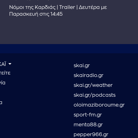
Νόμοι της Καρδιάς | Trailer | Δευτέρα με
Παρασκευή στις 14:45
ΚΑΪ
skai.gr
είτε
skairadio.gr
νία
skai.gr/weather
skai.gr/podcasts
α
oloimaziboroume.gr
sport-fm.gr
menta88.gr
pepper966.gr