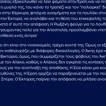
σσέας εξακολουθεί να λέει ψέματα στην Έρση και να πηγ
 μυαλό της, του κάνει το τραπέζι και τον "πολιορκεί" δι
 στην Κέρκυρα, φτιάχνει κοσμήματα και τα πουλάει στον
στον Έκτορα, να αναλάβει και τη θέση του επικεφαλής τ
στά σ’ αυτή την απόφαση. Η Ρωξάνη φεύγει για το Λονδίν
συχώντας πολύ για την Αποστολία, προσλαμβάνει ντετέκτ
επίθεση ενός άντρα!
ι ότι είναι στο νοσοκομείο, τρέχει κοντά της. Όμως οι εξ
ν καθησυχάζει με διάφορες δικαιολογίες. Ο Άκης έχει κι
Η Βικτώρια, όμως, που συμμερίζεται τους φόβους του Άκ
με τον Αλέκο, καθώς ο Αλέκος δεν εγκρίνει τις κινήσεις τ
τους για την ανατίναξη της αποθήκης. Η Εύα κάνει μια κο
 ευθύνες της. Η Έρση αρχίζει να παραξενεύεται με την 
Σπύρο. Ο Έκτορας παίρνει την απόφαση να μιλήσει ανοι