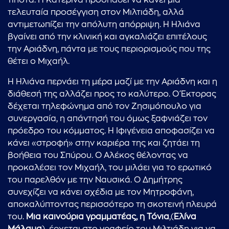
τίποτα. Η Κατερίνα προσπαθεί να κάνει μια
τελευταία προσέγγιση στον Μιλτιάδη, αλλά
αντιμετωπίζει την απόλυτη απόρριψη. Η Ηλιάνα
βγαίνει από την κλινική και αγκαλιάζει επιτέλους
την Αριάδνη, πάντα με τους περιορισμούς που της
θέτει ο Μιχαήλ.
Η Ηλιάνα περνάει τη μέρα μαζί με την Αριάδνη και η
διάθεσή της αλλάζει προς το καλύτερο. Ο Έκτορας
δέχεται τηλεφώνημα από τον Ζησιμόπουλο για
συνεργασία, η απάντησή του όμως ξαφνιάζει τον
πρόεδρο του κόμματος. Η Ιφιγένεια αποφασίζει να
κάνει «στροφή» στην καριέρα της και ζητάει τη
βοήθεια του Σπύρου. Ο Αλέκος θέλοντας να
προκαλέσει τον Μιχαήλ, του μιλάει για το ερωτικό
του παρελθόν με την Ναυσικά. Ο Δημήτρης
συνεχίζει να κάνει σχέδια με τον Μητροφάνη,
αποκαλύπτοντας περισσότερο τη σκοτεινή πλευρά
του.
Μια καινούρια γραμματέας, η Τόνια
,(
Ελίνα
...πληκτρολογήστε κείμενο προς αναζήτηση