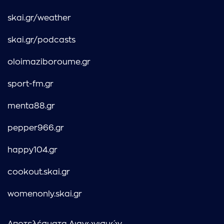
skai.gr/weather
skai.gr/podcasts
oloimaziboroume.gr
sport-fm.gr
menta88.gr
pepper966.gr
happy104.gr
cookout.skai.gr
womenonly.skai.gr