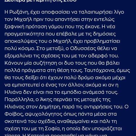
Δευτέρα με Πέμπτη
στις 21.00
Η Ρωξάνη, έχει αποφασίσει να ταλαιπωρήσει λίγο
τον Μιχαήλ πριν του απαντήσει στην εντελώς
ξαφνική πρόταση γάμου που της έκανε. Η νέα
πραγματικότητα που επέβαλε με τις δημόσιες
αποκαλύψεις του ο Μιχαήλ, έχει προβληματίσει
πολύ κόσμο. Στο μεταξύ, ο Οδυσσέας θέλει να
εξομαλύνει τις σχέσεις του με τον αδερφό του.
Κάνουν μία συζήτηση οι δυο τους που θα βάλει
πολλά πράγματα στη θέση τους. Ταυτόχρονα, όμως
θα τους δείξει ότι έχουν πολύ δρόμο ακόμα μέχρι
να εμπιστευτεί ο ένας τον άλλον, ακόμα κι αν η
Ηλιάνα δεν είναι πια το εμπόδιο ανάμεσά τους.
Παράλληλα, ο Άκης περνάει τις μετοχές της
Ηλιάνας στον Δημήτρη, παρά τις αντιρρήσεις του. Ο
Φοίβος, αψυχολόγητος όπως πάντα μέσα στα
σκοτεινά του σχέδια, αναθερμαίνει και πάλι τη
σχέση του με τη Σοφία, η οποία δεν υποψιάζεται