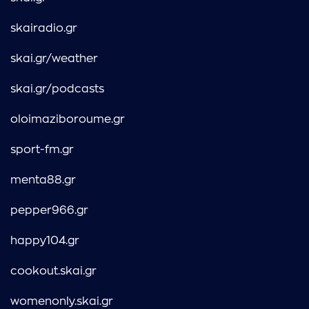
skairadio.gr
skai.gr/weather
skai.gr/podcasts
oloimaziboroume.gr
sport-fm.gr
menta88.gr
pepper966.gr
happy104.gr
cookout.skai.gr
womenonly.skai.gr