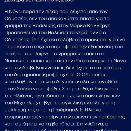
Δευτέρα με Πέμπτη
στις 21.00
Η Νόνα παρά την πίεση που δέχεται από τον
Οδυσσέα, δεν του αποκαλύπτει τίποτα για το
γράμμα της Βασιλικής στον Μάρκο Καλλέργη.
Προσπαθεί να του θολώσει τα νερά, αλλά ο
Οδυσσέας ήδη έχει καταλάβει ότι πρόκειται για ένα
σημαντικό στοιχείο που αφορά την εξαφάνιση του
πατέρα του. Παίρνει το γράμμα και πάει στη
Ναυσικά, η οποία κρατάει την ίδια στάση με τη Νόνα
και τον διαβεβαιώνει πως δεν ήξερε ότι ο πατέρας
του διατηρούσε κρυφή σχέση. Ο Οδυσσέας
καταλαβαίνει ότι κάτι δεν πάει καλά και αναθέτει
στον Σπύρο να το ψάξει. Στο μεταξύ, ο δικηγόρος
της Ηλιάνας την ειδοποιεί πως κατόπιν ενεργειών
του Μιχαήλ, έχει βγει εισαγγελική εντολή για τη
σύλληψή της από τη Γιούροπολ. Η Ηλιάνα
τρομοκρατημένη παίρνει τηλέφωνο τον πατέρα της
και του ζητάει να τη βοηθήσει. Στην Αθήνα, ο