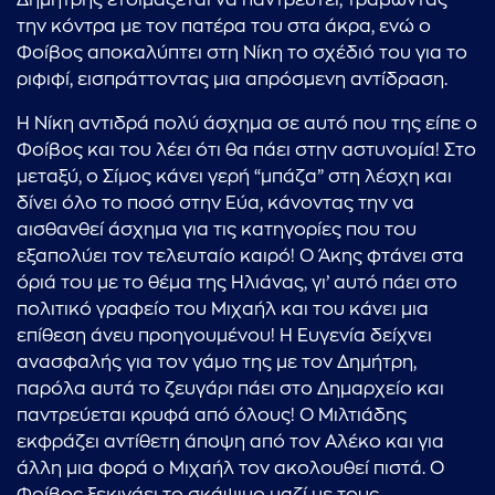
Δημήτρης ετοιμάζεται να παντρευτεί, τραβώντας
την κόντρα με τον πατέρα του στα άκρα, ενώ ο
Φοίβος αποκαλύπτει στη Νίκη το σχέδιό του για το
ριφιφί, εισπράττοντας μια απρόσμενη αντίδραση.
Η Νίκη αντιδρά πολύ άσχημα σε αυτό που της είπε ο
Φοίβος και του λέει ότι θα πάει στην αστυνομία! Στο
μεταξύ, ο Σίμος κάνει γερή “μπάζα” στη λέσχη και
δίνει όλο το ποσό στην Εύα, κάνοντας την να
αισθανθεί άσχημα για τις κατηγορίες που του
εξαπολύει τον τελευταίο καιρό! Ο Άκης φτάνει στα
όριά του με το θέμα της Ηλιάνας, γι’ αυτό πάει στο
πολιτικό γραφείο του Μιχαήλ και του κάνει μια
επίθεση άνευ προηγουμένου! Η Ευγενία δείχνει
ανασφαλής για τον γάμο της με τον Δημήτρη,
παρόλα αυτά το ζευγάρι πάει στο Δημαρχείο και
παντρεύεται κρυφά από όλους! Ο Μιλτιάδης
...πληκτρολογήστε κείμενο προς αναζήτηση
εκφράζει αντίθετη άποψη από τον Αλέκο και για
άλλη μια φορά ο Μιχαήλ τον ακολουθεί πιστά. Ο