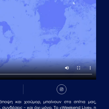
ποψη και χιούμορ, μπαίνουν στα σπίτια μας,
 συνδέσεις – και όχι μόνο. Το «Weekend Live», η