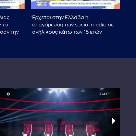
λίας
Έρχεται στην Ελλάδα η
Ο Λ
 το
απαγόρευση των social media σε
Eur
σαν την
ανήλικους κάτω των 15 ετών
τον