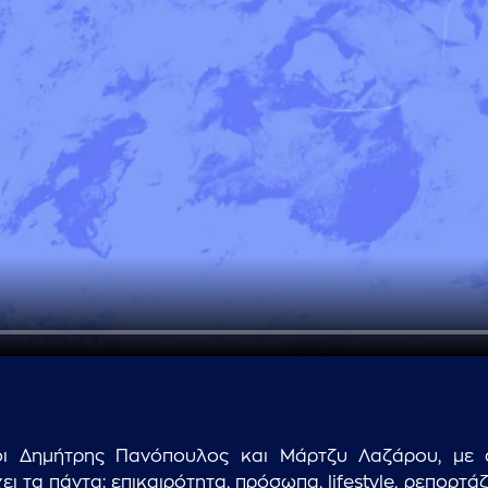
...πληκτρολογήστε κείμενο προς αναζήτηση
ι Δημήτρης Πανόπουλος και Μάρτζυ Λαζάρου, με ά
 τα πάντα: επικαιρότητα, πρόσωπα, lifestyle, ρεπορτάζ,