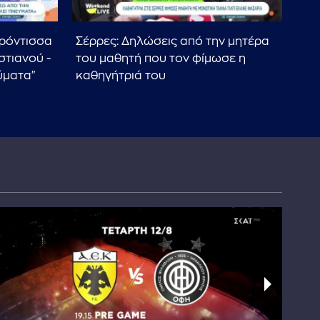
ερόντισσα
Σέρρες: Δηλώσεις από την μητέρα
Wee
στιανού -
του μαθητή που τον φίμωσε η
τη
ύματα"
καθηγήτριά του