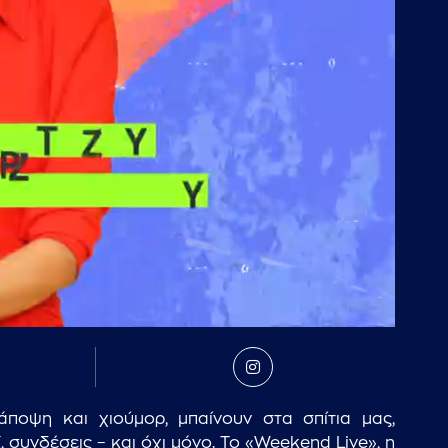
ποψη και χιούμορ, μπαίνουν στα σπίτια μας,
 συνδέσεις – και όχι μόνο. Το «Weekend Live», η