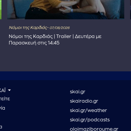
Νόμοι της Καρδιάς-
07/08/2026
Νόμοι της Καρδιάς | Trailer | Δευτέρα με
Παρασκευή στις 14:45
ΚΑΪ
skai.gr
είτε
skairadio.gr
νία
skai.gr/weather
skai.gr/podcasts
α
oloimaziboroume.gr