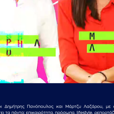
...πληκτρολογήστε κείμενο προς αναζήτηση
ι Δημήτρης Πανόπουλος και Μάρτζυ Λαζάρου, με ά
 τα πάντα: επικαιρότητα, πρόσωπα, lifestyle, ρεπορτάζ,