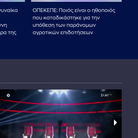
γυναίκα
ΟΠΕΚΕΠΕ: Ποιός είναι ο ηθοποιός
Νέο
που καταδικάστηκε για την
Κατ
ννη
υπόθεση των παράνομων
480
ρα της
αγροτικών επιδοτήσεων
Ανά
ένα