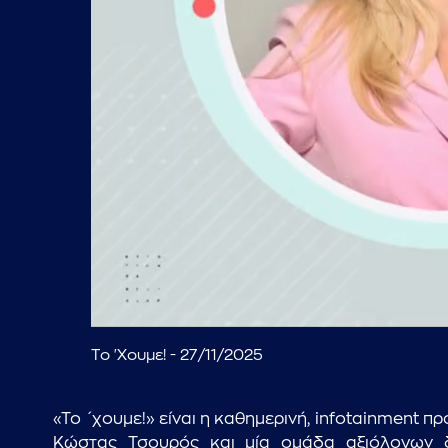
Το 'Χουμε! - 27/11/2025
«Το ΄χουμε!» είναι η καθημερινή, infotainment 
Κώστας Τσουρός και μία ομάδα αξιόλογων δ