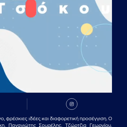
ο, φρέσκιες ιδέες και διαφορετική προσέγγιση. Ο
, Παναγιώτης Σουρέλης, Τζώρτζια Γεωργίου,