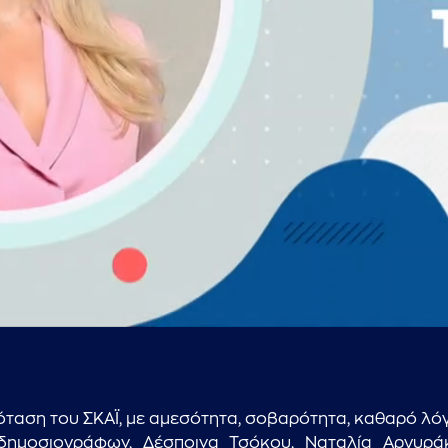
...πληκτρολογήστε κείμενο προς αναζήτηση
πρόταση του ΣΚΑΪ, με αμεσότητα, σοβαρότητα, καθαρό λόγ
ημοσιογράφων, Δέσποινα Τσόκου, Ναταλία Αργυράκη