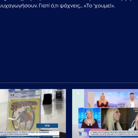
γωγήσουν. Γιατί ό,τι ψάχνεις... «Το ‘χουμε!».