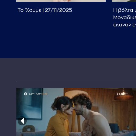
Το 'Χουμε | 27/11/2025
Η βόλτα 
Μοναδικέ
κό
έκαναν 