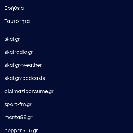
Βοήθεια
Ταυτότητα
skai.gr
skairadio.gr
skai.gr/weather
skai.gr/podcasts
oloimaziboroume.gr
sport-fm.gr
menta88.gr
pepper966.gr