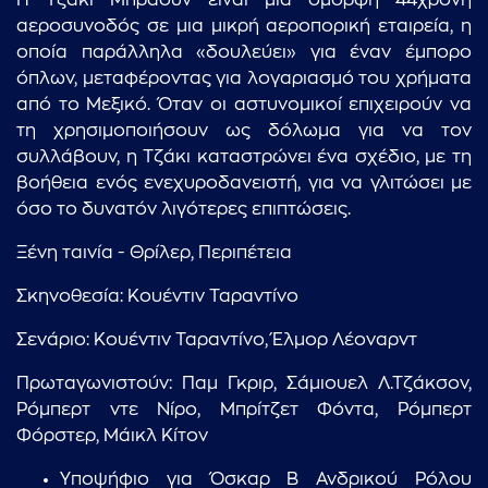
Η Τζάκι Μπράουν είναι μια όμορφη 44χρονη
αεροσυνοδός σε μια μικρή αεροπορική εταιρεία, η
οποία παράλληλα «δουλεύει» για έναν έμπορο
όπλων, μεταφέροντας για λογαριασμό του χρήματα
από το Μεξικό. Όταν οι αστυνομικοί επιχειρούν να
τη χρησιμοποιήσουν ως δόλωμα για να τον
συλλάβουν, η Τζάκι καταστρώνει ένα σχέδιο, με τη
βοήθεια ενός ενεχυροδανειστή, για να γλιτώσει με
όσο το δυνατόν λιγότερες επιπτώσεις.
Ξένη ταινία - Θρίλερ, Περιπέτεια
Σκηνοθεσία: Κουέντιν Ταραντίνο
Σενάριο: Κουέντιν Ταραντίνο, Έλμορ Λέοναρντ
Πρωταγωνιστούν: Παμ Γκριρ, Σάμιουελ Λ.Τζάκσον,
Ρόμπερτ ντε Νίρο, Μπρίτζετ Φόντα, Ρόμπερτ
Φόρστερ, Μάικλ Κίτον
Υποψήφιο για Όσκαρ Β Ανδρικού Ρόλου