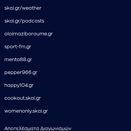
skai.gr/weather
skai.gr/podcasts
oloimaziboroume.gr
sport-fm.gr
menta88.gr
pepper966.gr
happy104.gr
cookout.skai.gr
womenonly.skai.gr
Αποτελέσματα Διαγωνισμών