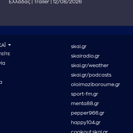
Ελλάδας | Trailer | 12/08/2026
ΚΑΪ
skai.gr
είτε
skairadio.gr
νία
skai.gr/weather
skai.gr/podcasts
α
oloimaziboroume.gr
sport-fm.gr
menta88.gr
pepper966.gr
happy104.gr
cookout.skai.gr