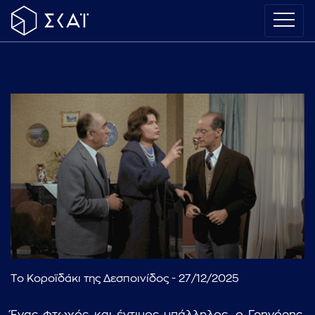
Το Κοροϊδάκι της Δεσποινίδος - 27/12/2025