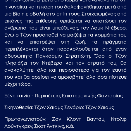
Ο Τζον ξυπνάει μετά από κώμα και ανακαλύπτει ότι
η γυναίκα και η κόρη του δολοφονήθηκαν μετά από
μια βίαιη εισβολή στο σπίτι τους. Στοιχειωμένος από
εικόνες της επίθεσης, ορκίζεται να σκοτώσει τον
άνθρωπο που είναι υπεύθυνος, τον Λουκ Ντέβερο.
Ενώ ο Τζον προσπαθεί να μαζέψει τα κομμάτια του
και να επιστρέψει στη ζωή, τα πράγματα
περιπλέκονται όταν παρακολουθείται από έναν
αδυσώπητο Παγκόσμιο Στρατιώτη. Όσο ο Τζον
πλησιάζει τον Ντέβερο και τον στρατό του, θα
ανακαλύπτει όλο και περισσότερα για τον εαυτό
του και θα αρχίσει να αμφισβητεί όλα όσα πίστευε
μέχρι τώρα.
Ξένη ταινία - Περιπέτεια, Επιστημονικής Φαντασίας
Σκηνοθεσία: Τζον Χάιαμς Σενάριο: Τζον Χάιαμς
Πρωταγωνιστούν: Ζαν Κλοντ Βαντάμ, Ντολφ
Λούντγκρεν, Σκοτ Άντκινς, κ.ά.