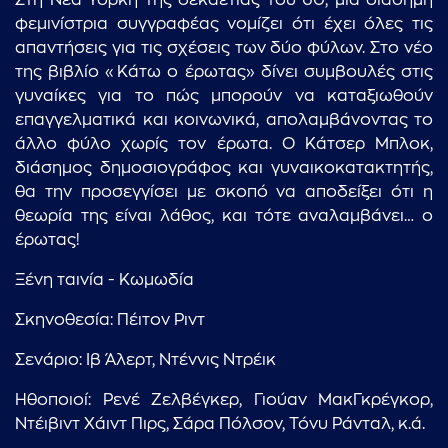
Στη Νέα Υόρκη της δεκαετίας του 60, μια διάσημη
φεμινίστρια συγγραφέας νομίζει ότι έχει όλες τις
απαντήσεις για τις σχέσεις των δύο φύλων. Στο νέο
της βιβλίο «Κάτω ο έρωτας» δίνει συμβουλές στις
γυναίκες για το πώς μπορούν να καταξιωθούν
επαγγελματικά και κοινωνικά, απολαμβάνοντας το
άλλο φύλο χωρίς τον έρωτα. Ο Κάτσερ Μπλοκ,
διάσημος δημοσιογράφος και γυναικοκατακτητής,
θα την προσεγγίσει με σκοπό να αποδείξει ότι η
θεωρία της είναι λάθος, και τότε αναλαμβάνει… ο
έρωτας!
Ξένη ταινία - Κωμωδία
Σκηνοθεσία: Πέιτον Ριντ
Σενάριο: Ιβ Άλερτ, Ντέννις Ντρέικ
Ηθοποιοί: Ρενέ Ζελβέγκερ, Γιούαν ΜακΓκρέγκορ,
Ντέιβιντ Χάιντ Πιρς, Σάρα Πόλσον, Τόνυ Ράνταλ, κ.ά.