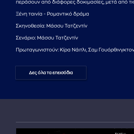
περάσουν από διάφορες δοκιμασίες, μετά από τις ο
Ξένη ταινία - Ρομαντικό δράμα
Σκηνοθεσία: Μάσσυ Τατζεντίν
Σενάριο: Μάσσυ Τατζεντίν
Πρωταγωνιστούν: Κίρα Νάιτλι, Σαμ Γουόρθινγκτον,
Δες όλα τα επεισόδια