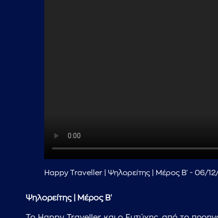
Happy Traveller | Ψηλορείτης | Μέρος Β' - 06/1
Ψηλορείτης | Μέρος Β'
Το Happy Traveller και ο Ευτύχης, από το προη