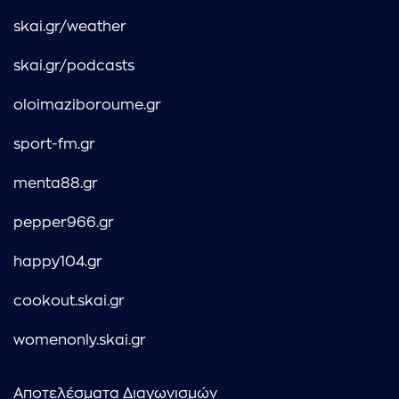
skai.gr/weather
skai.gr/podcasts
oloimaziboroume.gr
sport-fm.gr
menta88.gr
pepper966.gr
happy104.gr
cookout.skai.gr
womenonly.skai.gr
Αποτελέσματα Διαγωνισμών