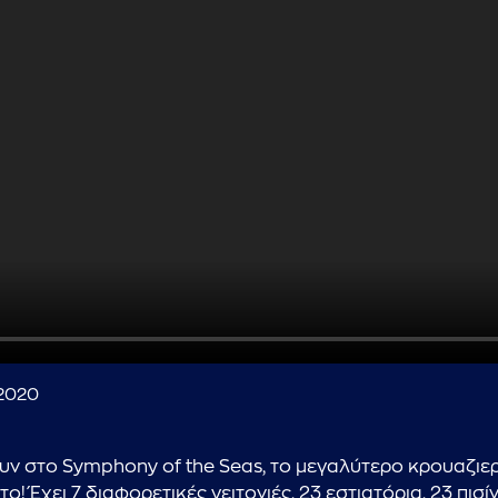
/2020
...πληκτρολογήστε κείμενο προς αναζήτηση
υν στο Symphony of the Seas, το μεγαλύτερο κρουαζιερ
ο! Έχει 7 διαφορετικές γειτονιές, 23 εστιατόρια, 23 πισί