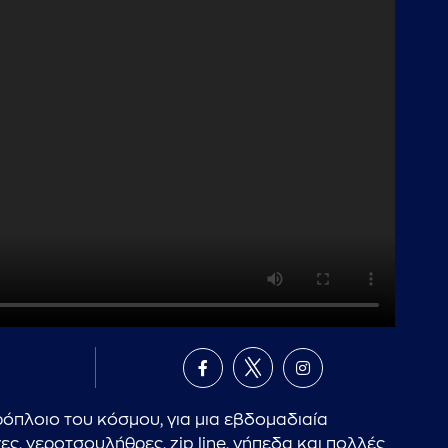
όπλοιο του κόσμου, για μια εβδομαδιαία
νες, νεροτσουλήθρες, zip line, γήπεδα και πολλές