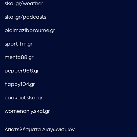
skai.gr/weather
skai.gr/podcasts
oloimaziboroume.gr
sport-fm.gr
menta88.gr
pepper966.gr
happy104.gr
cookout.skai.gr
womenonly.skai.gr
Αποτελέσματα Διαγωνισμών